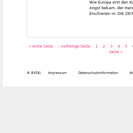
Wie Europa erst den K
Angst bekam, der Hand
Erschienen in: DIE ZE
« erste Seite
‹ vorherige Seite
1
2
3
4
5
Seiten
Seite »
© BVDG
Impressum
Datenschutzinformation
K