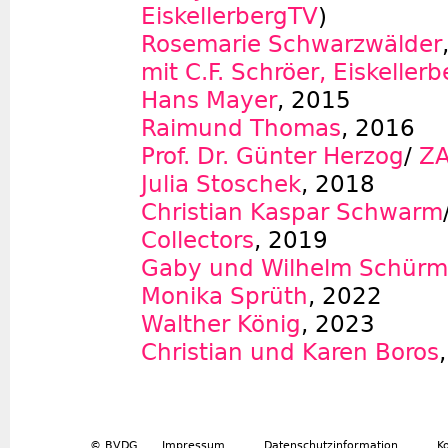
EiskellerbergTV
)
Rosemarie Schwarzwälder
mit C.F. Schröer, Eiskeller
Hans Mayer
, 2015
Raimund Thomas
, 2016
Prof. Dr. Günter Herzog
/
ZA
Julia Stoschek
, 2018
Christian Kaspar Schwarm
Collectors
, 2019
Gaby und Wilhelm Schür
Monika Sprüth
, 2022
Walther König
, 2023
Christian und Karen Boros
© BVDG
Impressum
Datenschutzinformation
K