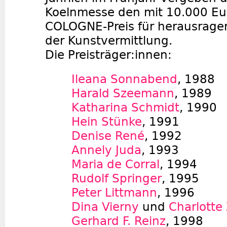
Koelnmesse den mit 10.000 Eur
COLOGNE-Preis für herausrage
der Kunstvermittlung.
Die Preisträger:innen:
Ileana Sonnabend
, 1988
Harald Szeemann
, 1989
Katharina Schmidt
, 1990
Hein Stünke
, 1991
Denise René
, 1992
Annely Juda
, 1993
Maria de Corral
, 1994
Rudolf Springer
, 1995
Peter Littmann
, 1996
Dina Vierny
und
Charlotte
Gerhard F. Reinz
, 1998