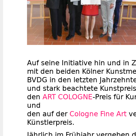
Auf seine Initiative hin und i
mit den beiden Kölner Kunstme
BVDG in den letzten Jahrzehnt
und stark beachtete Kunstpreis
den
ART COLOGNE
-Preis für K
und
den auf der
Cologne Fine Art
ve
Künstlerpreis.
Jährlich im Frühjahr vergeben