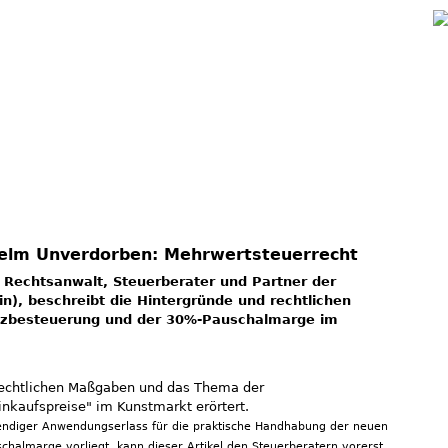
Jump to navigation
helm Unverdorben: Mehrwertsteuerrecht
 Rechtsanwalt, Steuerberater und Partner der
in), beschreibt die Hintergründe und rechtlichen
enzbesteuerung und der 30%-Pauschalmarge im
rechtlichen Maßgaben und das Thema der
inkaufspreise" im Kunstmarkt erörtert.
ndiger Anwendungserlass für die praktische Handhabung der neuen
chalmarge vorliegt, kann dieser Artikel den Steuerberatern vorerst