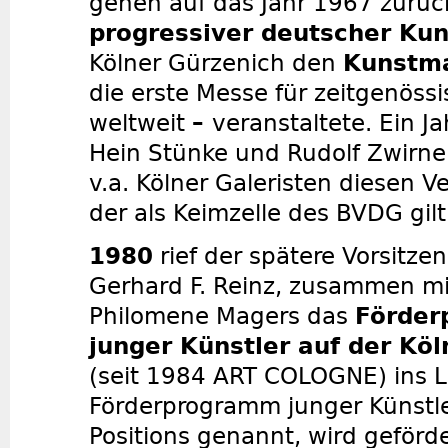
gehen auf das Jahr 1967 zurück
progressiver deutscher Ku
Kölner Gürzenich den
Kunstma
die erste Messe für zeitgenöss
weltweit
–
veranstaltete. Ein J
Hein Stünke und Rudolf Zwirne
v.a. Kölner Galeristen diesen V
der als Keimzelle des BVDG gilt
1980
rief der spätere Vorsitz
Gerhard F. Reinz, zusammen mit
Philomene Magers das
Förde
junger Künstler auf der Kö
(seit 1984 ART COLOGNE) ins 
Förderprogramm junger Künstle
Positions genannt, wird geförd