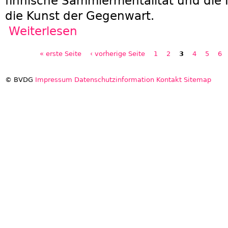
finnische Sammlermentalität und die
die Kunst der Gegenwart.
Weiterlesen
über Symposium Kunstmarkt Finnland | 6. Nove
« erste Seite
‹ vorherige Seite
1
2
3
4
5
6
Seiten
© BVDG
Impressum
Datenschutzinformation
Kontakt
Sitemap