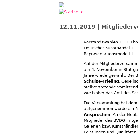
Jump to navigation
12.11.2019 | Mitgliede
Vorstandswahlen +++ Ehr
Deutscher Kunsthandel +
Repräsentationsmodell +
Auf der Mitgliederversam
am 4. November in Stuttga
Jahre wiedergewählt. Der B
Schulze-Frieling
, Gesells
stellvertretende Vorsitze
wie bisher das Amt des Sc
Die Versammlung hat dem 
aufgenommen wurde ein P
Ansprüchen
. An der Neu
Mitglieder des BVDG mitge
Galerien bzw. Kunsthändle
Leistungen und Qualitäten