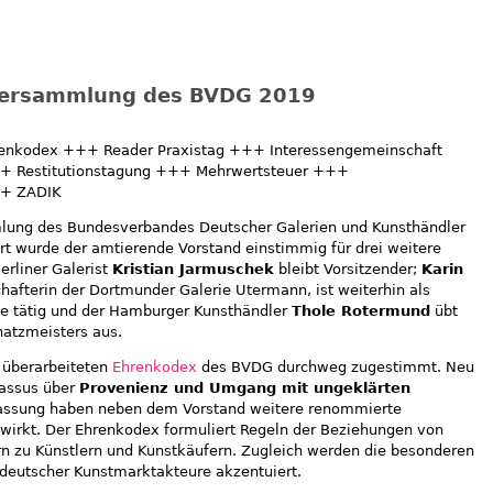
rversammlung des BVDG 2019
enkodex +++ Reader Praxistag +++ Interessengemeinschaft
++ Restitutionstagung +++ Mehrwertsteuer +++
++ ZADIK
mlung des Bundesverbandes Deutscher Galerien und Kunsthändler
rt wurde der amtierende Vorstand einstimmig für drei weitere
erliner Galerist
Kristian Jarmuschek
bleibt Vorsitzender;
Karin
chafterin der Dortmunder Galerie Utermann, ist weiterhin als
nde tätig und der Hamburger Kunsthändler
Thole Rotermund
übt
hatzmeisters aus.
überarbeiteten
Ehrenkodex
des BVDG durchweg zugestimmt. Neu
assus über
Provenienz und Umgang mit ungeklärten
fassung haben neben dem Vorstand weitere renommierte
wirkt. Der Ehrenkodex formuliert Regeln der Beziehungen von
rn zu Künstlern und Kunstkäufern. Zugleich werden die besonderen
 deutscher Kunstmarktakteure akzentuiert.