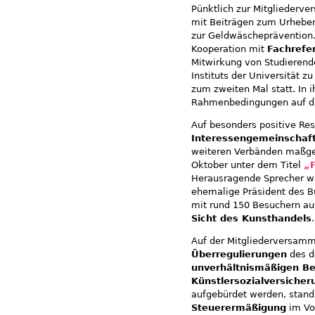
Pünktlich zur Mitgliederv
mit Beiträgen zum Urheber
zur Geldwäscheprävention
Kooperation mit
Fachrefe
Mitwirkung von Studieren
Instituts der Universität 
zum zweiten Mal statt. In 
Rahmenbedingungen auf die
Auf besonders positive Res
Interessengemeinschaf
weiteren Verbänden maßge
Oktober unter dem Titel
„F
Herausragende Sprecher war
ehemalige Präsident des B
mit rund 150 Besuchern a
Sicht des Kunsthandels
.
Auf der Mitgliederversam
Überregulierungen
des d
unverhältnismäßigen B
Künstlersozialversicher
aufgebürdet werden, stand 
Steuerermäßigung
im Vo