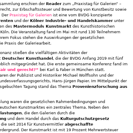
ersammlung erschien der
Reader
zum „Praxistag für Galerien“ –
recht, zur Erbschaftssteuer und Bewertung von Kunstbesitz sowie
. Der
Praxistag für Galerien
ist eine vom BVDG konzipierte
renten
und der
Kölner Industrie- und Handelskammer
unter
den des
Mastermoduls Kunstmarkt
des Kunsthistorischen
zu Köln. Die Veranstaltung fand im Mai mit rund 130 Teilnehmern
ihrem Fokus stehen die Auswirkungen der gesetzlichen
 Praxis der Galeriearbeit.
onanz stießen die vielfältigen Aktivitäten der
t Deutscher Kunsthandel
, die der BVDG Anfang 2019 mit fünf
blich mitgegründet hat. Die erste gemeinsame Konferenz fand im
air und gerecht?“
bei Karl & Faber in München statt.
en der Publizist und Historiker Michael Wolffsohn und der
undesverfassungsgerichts, Hans-Jürgen Papier. Im Mittelpunkt der
usgebuchten Tagung stand das Thema
Provenienzforschung aus
mlung waren die gesetzlichen Rahmenbedingungen und
eutschen Kunstmarktes ein zentrales Thema. Neben den
elastungen
, die den Galerien durch die
ung
und dem Handel durch das
Kulturgutschutzgesetz
die seit 2014 für Kunstvermittler
abgeschaffte
rdergrund. Der Kunstmarkt ist mit 19 Prozent Mehrwertsteuer