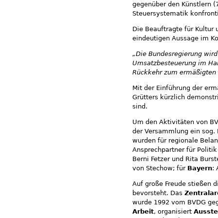
gegenüber den Künstlern (
Steuersystematik konfronti
Die Beauftragte für Kultur
eindeutigen Aussage im Ko
„Die Bundesregierung wird
Umsatzbesteuerung im Han
Rückkehr zum ermäßigten 
Mit der Einführung der erm
Grütters kürzlich demonst
sind.
Um den Aktivitäten von BV
der Versammlung ein sog.
wurden für regionale Belan
Ansprechpartner für Politi
Berni Fetzer und Rita Burst
von Stechow; für
Bayern
:
Auf große Freude stießen 
bevorsteht. Das
Zentralar
wurde 1992 vom BVDG gegrü
Arbeit
, organisiert
Ausste