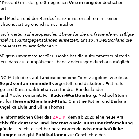
7 Prozent) mit der größtmöglichen
Verzerrung
der deutschen
ert.
 und Medien und der Bundesfinanzminister sollten mit einer
alitionsvertrag endlich ernst machen:
 sich weiter auf europäischer Ebene für die umfassende ermäßigte
del mit Kunstgegenständen einsetzen, um so in Deutschland die
Steuersatz zu ermöglichen.“
äßigten Umsatzsteuer für E-Books hat die Kulturstaatsministerin
riert, dass auf europäischer Ebene Änderungen durchaus möglich
DG-Mitgliedern auf Landesebene eine Form zu geben, wurde auf
Repräsentantenmodell
vorgestellt und diskutiert. Erstmals
ge und Kunstmarktinitiativen für drei Bundesländer
k und Medien ernannt. Für
Baden-Württemberg
: Michael Sturm,
er; für
Hessen/Rheinland-Pfalz
: Christine Rother und Barbara
 Angelika Livie und Silke Thomas.
die Informationen über das
ZADIK
, dem ab 2020 eine neue Ära
chiv für deutsche und internationale Kunstmarktforschung
ndet. Es leistet seither herausragende
wissenschaftliche
llungen
und gibt
Publikationen
zur Geschichte des