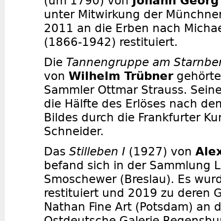
(um 1790) von
Johann Georg 
unter Mitwirkung der Münchner 
2011 an die Erben nach Michae
(1866-1942) restituiert.
Die
Tannengruppe am Starnbe
von
Wilhelm Trübner
gehörte
Sammler Ottmar Strauss. Seine
die Hälfte des Erlöses nach de
Bildes durch die Frankfurter Ku
Schneider.
Das
Stilleben I
(1927) von
Ale
befand sich in der Sammlung L
Smoschewer (Breslau). Es wurd
restituiert und 2019 zu deren
Nathan Fine Art (Potsdam) an 
Ostdeutsche Galerie Regensbur