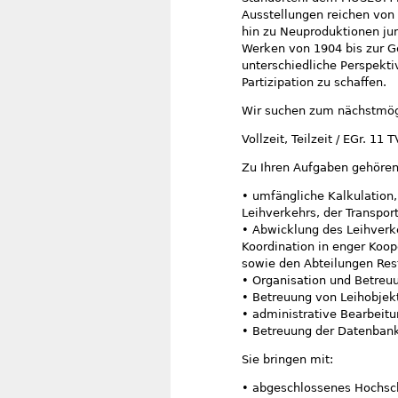
Ausstellungen reichen von 
hin zu Neuproduktionen ju
Werken von 1904 bis zur 
unterschiedliche Perspekt
Partizipation zu schaffen.
Wir suchen zum nächstmögl
Vollzeit, Teilzeit / EGr. 11 
Zu Ihren Aufgaben gehören
• umfängliche Kalkulation,
Leihverkehrs, der Transpo
• Abwicklung des Leihverke
Koordination in enger Koo
sowie den Abteilungen Res
• Organisation und Betreu
• Betreuung von Leihobjek
• administrative Bearbeit
• Betreuung der Datenbank
Sie bringen mit:
• abgeschlossenes Hochsch