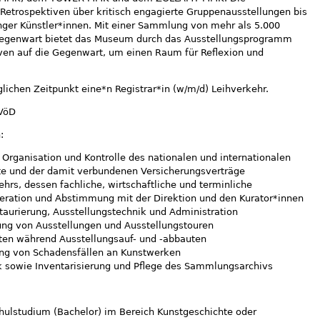
Retrospektiven über kritisch engagierte Gruppenausstellungen bis
nger Künstler*innen. Mit einer Sammlung von mehr als 5.000
Gegenwart bietet das Museum durch das Ausstellungsprogramm
iven auf die Gegenwart, um einen Raum für Reflexion und
ichen Zeitpunkt eine*n Registrar*in (w/m/d) Leihverkehr.
TVöD
:
 Organisation und Kontrolle des nationalen und internationalen
rte und der damit verbundenen Versicherungsverträge
hrs, dessen fachliche, wirtschaftliche und terminliche
peration und Abstimmung mit der Direktion und den Kurator*innen
taurierung, Ausstellungstechnik und Administration
ung von Ausstellungen und Ausstellungstouren
ten während Ausstellungsauf- und -abbauten
ung von Schadensfällen an Kunstwerken
 sowie Inventarisierung und Pflege des Sammlungsarchivs
ulstudium (Bachelor) im Bereich Kunstgeschichte oder