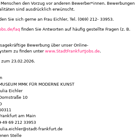
e Menschen den Vorzug vor anderen Bewerber*innen. Bewerbungen
litäten sind ausdrücklich erwünscht.
n Sie sich gerne an Frau Eichler, Tel. (069) 212- 33953.
obs.de/faq
finden Sie Antworten auf häufig gestellte Fragen (z. B.
ssagekräftige Bewerbung über unser Online-
tem zu finden unter
www.StadtFrankfurtJobs.de
.
s zum 23.02.2026.
n
MUSEUM MMK FÜR MODERNE KUNST
Julia Eichler
Domstraße 10
D
60311
Frankfurt am Main
+49 69 212 33953
julia.eichler@stadt-frankfurt.de
nen Stelle