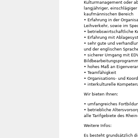
Kulturmanagement oder ab
langjähriger, einschlägiger
kaufmännischen Bereich
• Erfahrung in der Organi
Leihverkehr, sowie im Spe
• betriebswirtschaftliche 
• Erfahrung mit Ablagesy
• sehr gute und verhandlu
und der englischen Sprache
• sicherer Umgang mit ED
Bildbearbeitungsprogram
• hohes Maß an Eigenvera
• Teamfähigkeit
• Organisations- und Koor
• interkulturelle Kompet
Wir bieten Ihnen:
• umfangreiches Fortbildu
• betriebliche Altersvorso
alle Tarifgebiete des Rhei
Weitere Infos:
Es besteht grundsätzlich di