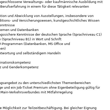
geschlossene Verwaltungs- oder kaufmännische Ausbildung mit
 Berufserfahrung in einem für diese Tätigkeit relevanten
sation und Abwicklung von Ausstellungen, insbesondere von
ditions- und Versicherungswesen, kunstgeschichtliches Wissen
Kenntnisse
stemen und Datenbanken
ngssichere Kenntnisse der deutschen Sprache (Sprachniveau C1)
 (Sprachniveau B1) in Wort und Schrift
V-Programmen (Datenbanken, MS Office und
men)
ntwortung und selbständigem Handeln
dinationskompetenz
enz und Genderkompetenz
ngsangebot zu den unterschiedlichsten Themenbereichen
rge und ein Job-Ticket Premium ohne Eigenbeteiligung gültig für
n-Main-Verkehrsverbundes mit Mitfahrregelung
e Möglichkeit zur Teilzeitbeschäftigung. Bei gleicher Eignung