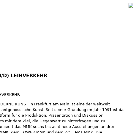
Jump to navigation
M/D) LEIHVERKEHR
IHVERKEHR
NE KUNST in Frankfurt am Main ist eine der weltweit
 zeitgenössische Kunst. Seit seiner Gründung im Jahr 1991 ist das
form für die Produktion, Präsentation und Diskussion
ets mit dem Ziel, die Gegenwart zu hinterfragen und zu
ganisiert das MMK sechs bis acht neue Ausstellungen an drei
 MMK, dem TOWER MMK und dem ZOLLAMT MMK. Die