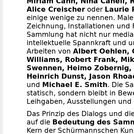
Miriam Cahn, Nina Canell, 
Alice Creischer
oder
Laurie 
einige wenige zu nennen. Maler
Zeichnung, Installationen und F
Sammlung hat nicht nur media
intellektuelle Spannkraft und u
Arbeiten von
Albert Oehlen, 
Williams, Robert Frank, Mik
Swennen, Heimo Zobernig, 
Heinrich Dunst, Jason Rhoa
und
Michael E. Smith
. Die S
statisch, sondern bleibt in Be
Leihgaben, Ausstellungen un
Das Prinzip des Dialogs und d
auf die
Bedeutung des Sam
Kern der Schürmannschen Kuns