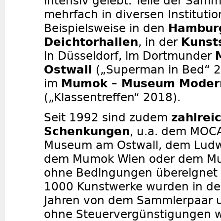
intensiv gelebt. Teile der Sa
mehrfach in diversen Institutio
Beispielsweise in den
Hambur
Deichtorhallen
, in der
Kuns
in Düsseldorf, im Dortmunder
Ostwall
(„Superman in Bed“ 2
im
Mumok – Museum Modern
(„Klassentreffen“ 2018).
Seit 1992 sind zudem
zahlrei
Schenkungen
, u.a. dem MOCA
Museum am Ostwall, dem Ludw
dem Mumok Wien oder dem Mu
ohne Bedingungen übereignet 
1000 Kunstwerke wurden in de
Jahren von dem Sammlerpaar u
ohne Steuervergünstigungen we