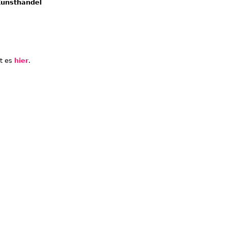
Kunsthandel
t es
hier
.