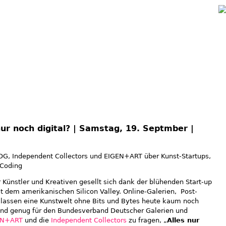
Jump to navigation
nur noch digital? | Samstag, 19. Septmber |
DG, Independent Collectors und EIGEN+ART über Kunst-Startups,
 Coding
r Künstler und Kreativen gesellt sich dank der blühenden Start-up
t dem amerikanischen Silicon Valley. Online-Galerien, Post-
m lassen eine Kunstwelt ohne Bits und Bytes heute kaum noch
rund genug für den Bundesverband Deutscher Galerien und
EN+ART
und die
Independent Collectors
zu fragen, „
Alles nur