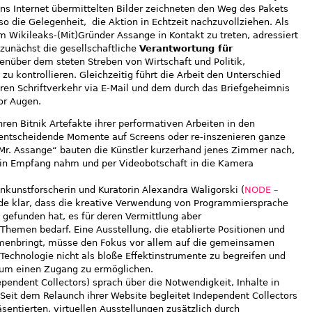
ns Internet übermittelten Bilder zeichneten den Weg des Pakets
o die Gelegenheit, die Aktion in Echtzeit nachzuvollziehen. Als
m Wikileaks-(Mit)Gründer Assange in Kontakt zu treten, adressiert
zunächst die gesellschaftliche
Verantwortung für
nüber dem steten Streben von Wirtschaft und Politik,
zu kontrollieren. Gleichzeitig führt die Arbeit den Unterschied
n Schriftverkehr via E-Mail und dem durch das Briefgeheimnis
or Augen.
ren Bitnik Artefakte ihrer performativen Arbeiten in den
entscheidende Momente auf Screens oder re-inszenieren ganze
o Mr. Assange“ bauten die Künstler kurzerhand jenes Zimmer nach,
in Empfang nahm und per Videobotschaft in die Kamera
kunstforscherin und Kuratorin Alexandra Waligorski (
NODE –
de klar, dass die kreative Verwendung von Programmiersprache
t gefunden hat, es für deren Vermittlung aber
Themen bedarf. Eine Ausstellung, die etablierte Positionen und
enbringt, müsse den Fokus vor allem auf die gemeinsamen
Technologie nicht als bloße Effektinstrumente zu begreifen und
kum einen Zugang zu ermöglichen.
ependent Collectors) sprach über die Notwendigkeit, Inhalte in
 Seit dem Relaunch ihrer Website begleitet Independent Collectors
entierten, virtuellen Ausstellungen zusätzlich durch