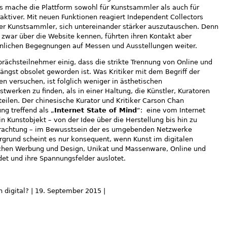
es mache die Plattform sowohl für Kunstsammler als auch für
aktiver. Mit neuen Funktionen reagiert Independent Collectors
er Kunstsammler, sich untereinander stärker auszutauschen. Denn
 zwar über die Website kennen, führten ihren Kontakt aber
sönlichen Begegnungen auf Messen und Ausstellungen weiter.
prächsteilnehmer einig, dass die strikte Trennung von Online und
 längst obsolet geworden ist. Was Kritiker mit dem Begriff der
en versuchen, ist folglich weniger in ästhetischen
erken zu finden, als in einer Haltung, die Künstler, Kuratoren
ilen. Der chinesische Kurator und Kritiker Carson Chan
ng treffend als „
Internet State of Mind
“: eine vom Internet
n Kunstobjekt – von der Idee über die Herstellung bis hin zu
etrachtung – im Bewusstsein der es umgebenden Netzwerke
rgrund scheint es nur konsequent, wenn Kunst im digitalen
schen Werbung und Design, Unikat und Massenware, Online und
ndet und ihre Spannungsfelder auslotet.