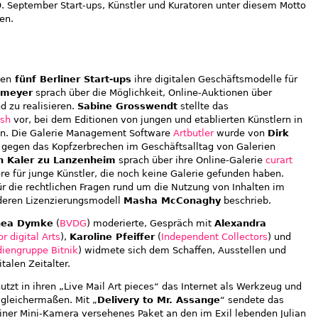
. September Start-ups, Künstler und Kuratoren unter diesem Motto
en.
ten
fünf Berliner Start-ups
ihre digitalen Geschäftsmodelle für
emeyer
sprach über die Möglichkeit, Online-Auktionen über
 zu realisieren.
Sabine Grosswendt
stellte das
ash
vor, bei dem Editionen von jungen und etablierten Künstlern in
en. Die Galerie Management Software
Artbutler
wurde von
Dirk
l gegen das Kopfzerbrechen im Geschäftsalltag von Galerien
 Kaler zu Lanzenheim
sprach über ihre Online-Galerie
curart
re für junge Künstler, die noch keine Galerie gefunden haben.
ür die rechtlichen Fragen rund um die Nutzung von Inhalten im
 deren Lizenzierungsmodell
Masha McConaghy
beschrieb.
hea Dymke
(
BVDG
) moderierte, Gespräch mit
Alexandra
r digital Arts
),
Karoline Pfeiffer
(
Independent Collectors
) und
iengruppe Bitnik
) widmete sich dem Schaffen, Ausstellen und
alen Zeitalter.
utzt in ihren „Live Mail Art pieces“ das Internet als Werkzeug und
gleichermaßen. Mit „
Delivery to Mr. Assange
“ sendete das
iner Mini-Kamera versehenes Paket an den im Exil lebenden Julian