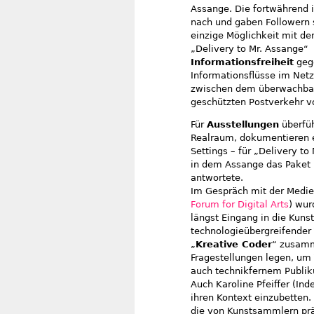
Assange. Die fortwährend i
nach und gaben Followern s
einzige Möglichkeit mit de
„Delivery to Mr. Assange“ 
Informationsfreiheit
gege
Informationsflüsse im Netz 
zwischen dem überwachbare
geschützten Postverkehr v
Für
Ausstellungen
überfüh
Realraum, dokumentieren 
Settings – für „Delivery t
in dem Assange das Paket 
antwortete.
Im Gespräch mit der Medien
Forum for Digital Arts
) wur
längst Eingang in die Kuns
technologieübergreifender 
„
Kreative Coder
“ zusamm
Fragestellungen legen, um 
auch technikfernem Publi
Auch Karoline Pfeiffer (Ind
ihren Kontext einzubetten.
die von Kunstsammlern präs