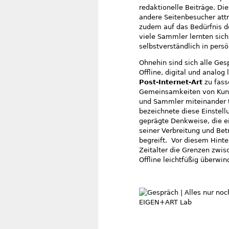
redaktionelle Beiträge. Di
andere Seitenbesucher attr
zudem auf das Bedürfnis d
viele Sammler lernten sich
selbstverständlich in per
Ohnehin sind sich alle Ges
Offline, digital und analog
Post-Internet-Art
zu fass
Gemeinsamkeiten von Kunstw
und Sammler miteinander te
bezeichnete diese Einstellu
geprägte Denkweise, die ei
seiner Verbreitung und B
begreift. Vor diesem Hinte
Zeitalter die Grenzen zwi
Offline leichtfüßig überwi