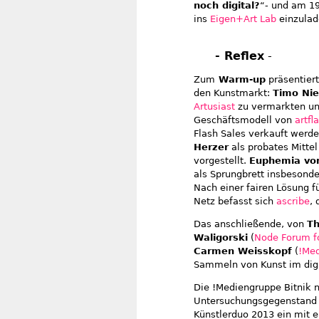
noch digital?
“- und am 19
ins
Eigen+Art Lab
einzulad
- Reflex
-
Zum
Warm-up
präsentier
den Kunstmarkt:
Timo Ni
Artusiast
zu vermarkten und
Geschäftsmodell von
artfl
Flash Sales verkauft werd
Herzer
als probates Mitte
vorgestellt.
Euphemia von
als Sprungbrett insbesonde
Nach einer fairen Lösung f
Netz befasst sich
ascribe
,
Das anschließende, von
T
Waligorski
(
Node Forum fo
Carmen Weisskopf
(
!Med
Sammeln von Kunst im digit
Die !Mediengruppe Bitnik n
Untersuchungsgegenstand 
Künstlerduo 2013 ein mit e