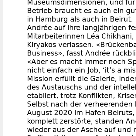
Museumsdimensionen, und für 
Betrieb braucht es auch ein g
in Hamburg als auch in Beirut.
Andrée auf ihre langjährigen f
Mitarbeiterinnen Léa Chikhani,
Kiryakos verlassen. «Brückenba
Business», fasst Andrée rückb
«Aber es macht immer noch Spa
nicht einfach ein Job, ‘it’s a m
Mission erfüllt die Galerie, inde
des Austauschs und der intellek
etabliert, trotz Konflikten, Kris
Selbst nach der verheerenden 
August 2020 im Hafen Beiruts, 
komplett zerstörte, standen A
wieder aus der Asche auf und 