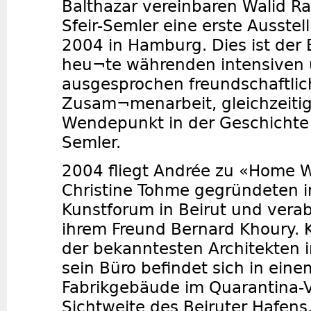
Balthazar vereinbaren Walid R
Sfeir-Semler eine erste Ausstel
2004 in Hamburg. Dies ist der 
heu¬te währenden intensiven
ausgesprochen freundschaftli
Zusam¬menarbeit, gleichzeitig
Wendepunkt in der Geschichte d
Semler.
2004 fliegt Andrée zu «Home 
Christine Tohme gegründeten in
Kunstforum in Beirut und verab
ihrem Freund Bernard Khoury. K
der bekanntesten Architekten 
sein Büro befindet sich in ein
Fabrikgebäude im Quarantina-Vi
Sichtweite des Beiruter Hafens.