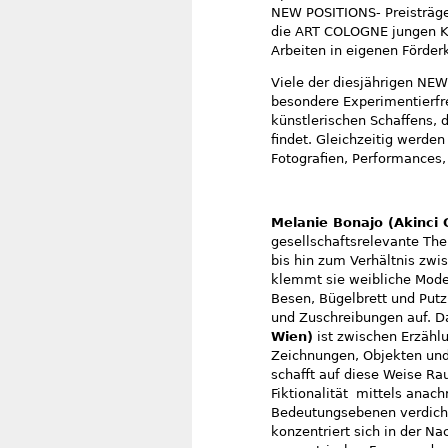
NEW POSITIONS- Preisträg
die ART COLOGNE jungen Kün
Arbeiten in eigenen Förder
Viele der diesjährigen NEW
besondere Experimentierfr
künstlerischen Schaffens, 
findet. Gleichzeitig werde
Fotografien, Performances, 
Melanie Bonajo (Akinci
gesellschaftsrelevante The
bis hin zum Verhältnis zwi
klemmt sie weibliche Mode
Besen, Bügelbrett und Putzm
und Zuschreibungen auf. 
Wien)
ist zwischen Erzählu
Zeichnungen, Objekten und
schafft auf diese Weise R
Fiktionalität mittels anac
Bedeutungsebenen verdich
konzentriert sich in der N