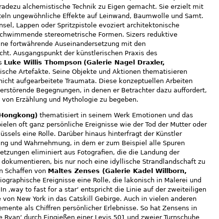
adezu alchemistische Technik zu Eigen gemacht. Sie erzielt mit
teln ungewöhnliche Effekte auf Leinwand, Baumwolle und Samt.
nsel, Lappen oder Spritzpistole evoziert architektonische
rschwimmende stereometrische Formen. Sizers reduktive
eine fortwährende Auseinandersetzung mit den
cht. Ausgangspunkt der künstlerischen Praxis des
rs
Luke Willis Thompson
(Galerie Nagel Draxler,
ische Artefakte. Seine Objekte und Aktionen thematisieren
nicht aufgearbeitete Traumata. Diese konzeptuellen Arbeiten
erstörende Begegnungen, in denen er Betrachter dazu auffordert,
m von Erzählung und Mythologie zu begeben.
 Hongkong)
thematisiert in seinem Werk Emotionen und das
ielen oft ganz persönliche Ereignisse wie der Tod der Mutter oder
üssels eine Rolle. Darüber hinaus hinterfragt der Künstler
ng und Wahrnehmung, in dem er zum Beispiel alle Spuren
etzungen eliminiert aus Fotografien, die die Landung der
e dokumentieren, bis nur noch eine idyllische Strandlandschaft zu
en Schaffen von
Maltes Zenses (Galerie Kadel Willborn,
ographische Ereignisse eine Rolle, die lakonisch in Malerei und
In ‚way to fast for a star‘ entspricht die Linie auf der zweiteiligen
 von New York in das Catskill Gebirge. Auch in vielen anderen
emente als Chiffren persönlicher Erlebnisse. So hat Zensens in
e Ryan‘ durch Eingießen einer Levis 501 und zweier Turnschuhe