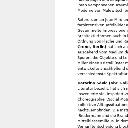
ihren versponnenen Trauml
Moderne von Malewitsch bi
Referenzen an Joan Miró un
farbintensiven Tafelbilder
Gesammelte Impressionen i
Architekturformen auch in 
Ordnung von Fläche und R
Crone, Berlin)
hat sich au
Ausgehend vom Medium der 
Spuren, die Objekte und Le
Miller einen Kristalllüster
entwickelte anschließend so
verschiedenste Spektralfar
Katarina Sévic (abc Gal
Literatur bezieht, hat sic
inszenierte sie, inspiriert
Choreographie ‚Social Moti
kollektive Alltagssituation
nachzuempfinden. Die Inst
‚Biedermann und die Brands
Mittelklassemilieus, in de
Vernunftentscheidung bloc