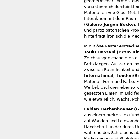
geometrischer Formen, das
variantenreich durchdekli
Materialien wie Glas, Meta
Interaktion mit dem Raum 
(Galerie Jürgen Becker
und partizipatorischen Pro
hinterfragt ironisch die M
Minutiöse Raster erstrecken
Toulu Hassani
(Petra Ri
Zeichnungen changieren die
Farbklängen. Auf zarten, ho
zwischen Räumlichkeit und
International, London/B
Material, Form und Farbe. F
Werbebroschüren ebenso wie
gesetzten Linien im Bild f
wie etwa Milch, Wachs, Poly
Fabian Herkenhoener
(G
aus einem breiten Textfund
auf Wänden und Leinwänden
Handschrift, in der durch
während des Schreibens abl
Radierungen und Skulptur