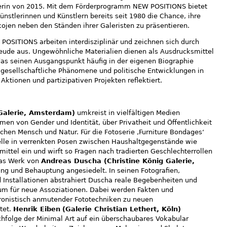
erin von 2015. Mit dem Förderprogramm NEW POSITIONS bietet
stlerinnen und Künstlern bereits seit 1980 die Chance, ihre
kojen neben den Ständen ihrer Galeristen zu präsentieren.
 POSITIONS arbeiten interdisziplinär und zeichnen sich durch
eude aus. Ungewöhnliche Materialien dienen als Ausdrucksmittel
das seinen Ausgangspunkt häufig in der eigenen Biographie
n gesellschaftliche Phänomene und politische Entwicklungen in
Aktionen und partizipativen Projekten reflektiert.
 Galerie, Amsterdam)
umkreist in vielfältigen Medien
men von Gender und Identität, über Privatheit und Öffentlichkeit
schen Mensch und Natur. Für die Fotoserie ‚Furniture Bondages‘
lle in verrenkten Posen zwischen Haushaltgegenstände wie
ittel ein und wirft so Fragen nach tradierten Geschlechterrollen
Das Werk von
Andreas Duscha (Christine König Galerie,
ng und Behauptung angesiedelt. In seinen Fotografien,
 Installationen abstrahiert Duscha reale Begebenheiten und
aum für neue Assoziationen. Dabei werden Fakten und
hronistisch anmutender Fototechniken zu neuen
tet.
Henrik Eiben
(Galerie Christian Lethert, Köln)
achfolge der Minimal Art auf ein überschaubares Vokabular