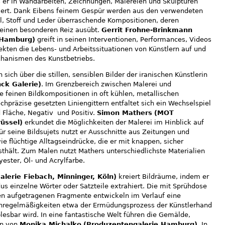
 er in Wandarbeiten, Zeichnungen, Malereien und Skulpturen
niert. Dank Eibens feinem Gespür werden aus den verwendeten
ll, Stoff und Leder überraschende Kompositionen, deren
einen besonderen Reiz ausübt.
Gerrit Frohne-Brinkmann
, Hamburg)
greift in seinen Interventionen, Performances, Videos
jekten die Lebens- und Arbeitssituationen von Künstlern auf und
echanismen des Kunstbetriebs.
 sich über die stillen, sensiblen Bilder der iranischen Künstlerin
nck Galerie)
. Im Grenzbereich zwischen Malerei und
 feinen Bildkompositionen in oft kühlen, metallischen
chpräzise gesetzten Liniengittern entfaltet sich ein Wechselspiel
 Fläche, Negativ und Positiv.
Simon Mathers
(MOT
rüssel)
erkundet die Möglichkeiten der Malerei im Hinblick auf
ür seine Bildsujets nutzt er Ausschnitte aus Zeitungen und
 flüchtige Alltagseindrücke, die er mit knappen, sicher
esthält. Zum Malen nutzt Mathers unterschiedlichste Materialien
ester, Öl- und Acrylfarbe.
alerie Fiebach, Minninger, Köln)
kreiert Bildräume, indem er
us einzelne Wörter oder Satzteile extrahiert. Die mit Sprühdose
 aufgetragenen Fragmente entwickeln im Verlauf eine
 Unregelmäßigkeiten etwa der Ermüdungsprozess der Künstlerhand
esbar wird. In eine fantastische Welt führen die Gemälde,
en von
Monika Michalko
(Produzentengalerie Hamburg)
. In