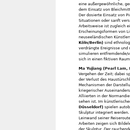
eine außergewöhnliche, ger
dem Einsatz von Bleichmit
Der dosierte Einsatz von Pi
Situationen oder sanft ve
Arbeitsweise ist zugleich 
Erscheinungsformen von Li
neuseeländischen Künstle
Köln/Berlin)
sind ethnolog
verdrängte Ereignisse und 
simulieren entfremdende/v
sich in einen fiktiven Rau
Ma Yujiang (Pearl Lam,
Vergehen der Zeit; dabei sp
der Verlust des Haustürschl
Mechanismen der Darstellu
kriegerischer Auseinanders
Alliierten in der Normandi
sehen ist. Im künstlerisch
Düsseldorf)
spielen autobi
Skulptur integriert werden. 
Leinwand seiner Reiseroute
Arbeiten zeigen sich Bildel
der Skulptur ‚Der rauchend