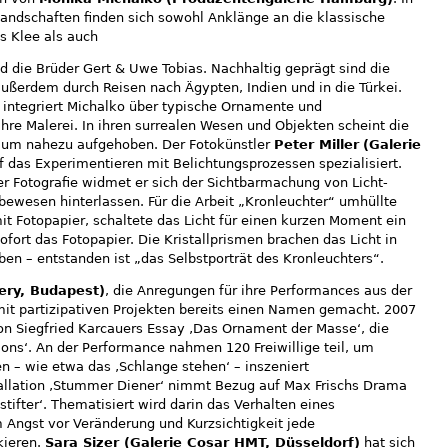
andschaften finden sich sowohl Anklänge an die klassische
s Klee als auch
d die Brüder Gert & Uwe Tobias. Nachhaltig geprägt sind die
 außerdem durch Reisen nach Ägypten, Indien und in die Türkei.
ntegriert Michalko über typische Ornamente und
ihre Malerei. In ihren surrealen Wesen und Objekten scheint die
aum nahezu aufgehoben. Der Fotokünstler
Peter Miller
(Galerie
f das Experimentieren mit Belichtungsprozessen spezialisiert.
Fotografie widmet er sich der Sichtbarmachung von Licht-
bewesen hinterlassen. Für die Arbeit „Kronleuchter“ umhüllte
 mit Fotopapier, schaltete das Licht für einen kurzen Moment ein
fort das Fotopapier. Die Kristallprismen brachen das Licht in
ben – entstanden ist „das Selbstporträt des Kronleuchters“.
lery, Budapest)
, die Anregungen für ihre Performances aus der
h mit partizipativen Projekten bereits einen Namen gemacht. 2007
 von Siegfried Karcauers Essay ‚Das Ornament der Masse‘, die
ons‘. An der Performance nahmen 120 Freiwillige teil, um
en – wie etwa das ‚Schlange stehen‘ – inszeniert
allation ‚Stummer Diener‘ nimmt Bezug auf Max Frischs Drama
tifter‘. Thematisiert wird darin das Verhalten eines
m Angst vor Veränderung und Kurzsichtigkeit jede
kieren.
Sara Sizer (Galerie Cosar HMT, Düsseldorf)
hat sich