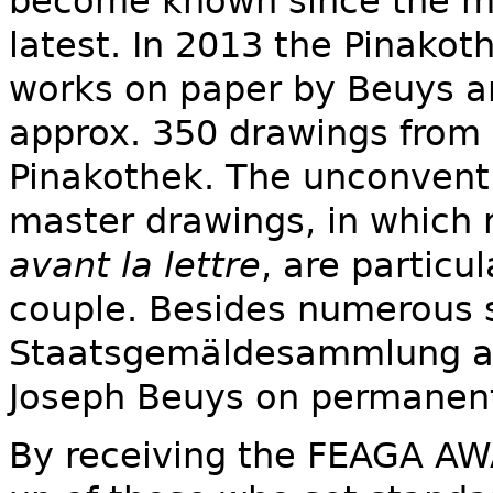
become known since the maj
latest. In 2013 the Pinako
works on paper by Beuys an
approx. 350 drawings from s
Pinakothek. The unconvent
master drawings, in which
avant la lettre
, are particu
couple. Besides numerous s
Staatsgemäldesammlung al
Joseph Beuys on permanen
By receiving the FEAGA AWA