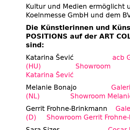
Kultur und Medien ermöglicht 
Koelnmesse GmbH und dem BVDG
Die Künstlerinnen und Kün
POSITIONS auf der ART C
sind:
Katarina Šević
acb G
(HU)
Showroom
Katarina Šević
Melanie Bonajo
Galer
(NL)
Showroom Melani
Gerrit Frohne-Brinkmann
Gale
(D)
Showroom Gerrit Frohne
Sara Sizer
Cosar