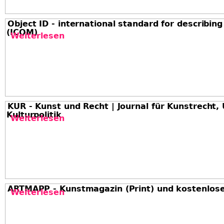
Object ID - international standard for describing
(ICOM)
Weiterlesen
über Object ID - international stan
KUR - Kunst und Recht | Journal für Kunstrecht,
Kulturpolitik
Weiterlesen
über KUR - Kunst und Recht | Journa
ARTMAPP - Kunstmagazin (Print) und kostenlose
Weiterlesen
über ARTMAPP - Kunstmagazin (Prin