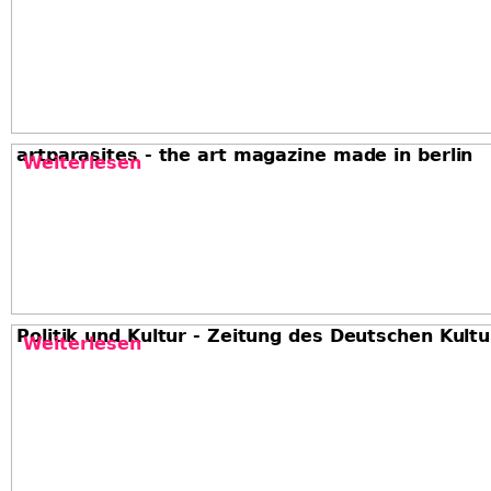
artparasites - the art magazine made in berlin
Weiterlesen
über artparasites - the art magazi
Politik und Kultur - Zeitung des Deutschen Kult
Weiterlesen
über Politik und Kultur - Zeitung 