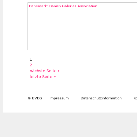
Dänemark: Danish Galeries Association
1
Seiten
2
nächste Seite ›
letzte Seite »
© BVDG
Impressum
Datenschutzinformation
K