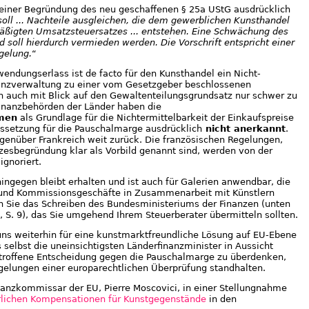
seiner Begründung des neu geschaffenen § 25a UStG ausdrücklich
oll ... Nachteile ausgleichen, die dem gewerblichen Kunsthandel
äßigten Umsatzsteuersatzes ... entstehen. Eine Schwächung des
 soll hierdurch vermieden werden. Die Vorschrift entspricht einer
gelung.
“
wendungserlass ist de facto für den Kunsthandel ein Nicht-
anzverwaltung zu einer vom Gesetzgeber beschlossenen
n auch mit Blick auf den Gewaltenteilungsgrundsatz nur schwer zu
Finanzbehörden der Länder haben die
men
als Grundlage für die Nichtermittelbarkeit der Einkaufspreise
ssetzung für die Pauschalmarge ausdrücklich
nicht anerkannt
.
genüber Frankreich weit zurück. Die französischen Regelungen,
zesbegründung klar als Vorbild genannt sind, werden von der
ignoriert.
ingegen bleibt erhalten und ist auch für Galerien anwendbar, die
 und Kommissionsgeschäfte in Zusammenarbeit mit Künstlern
en Sie das Schreiben des Bundesministeriums der Finanzen (unten
 S. 9), das Sie umgehend Ihrem Steuerberater übermitteln sollten.
uns weiterhin für eine kunstmarktfreundliche Lösung auf EU-Ebene
 selbst die uneinsichtigsten Länderfinanzminister in Aussicht
getroffene Entscheidung gegen die Pauschalmarge zu überdenken,
gelungen einer europarechtlichen Überprüfung standhalten.
anzkommissar der EU, Pierre Moscovici, in einer Stellungnahme
erlichen Kompensationen für Kunstgegenstände
in den