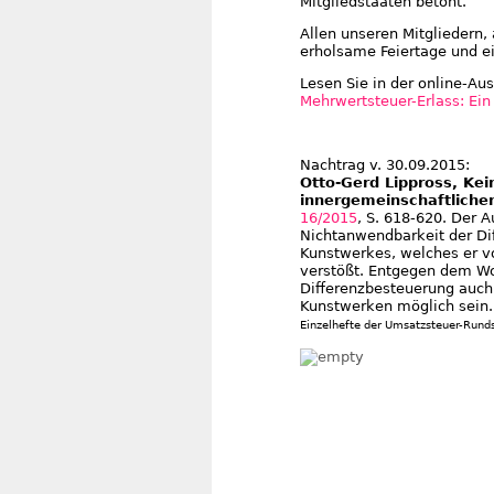
Mitgliedstaaten betont.
Allen unseren Mitgliedern,
erholsame Feiertage und ei
Lesen Sie in der online-Au
Mehrwertsteuer-Erlass: Ein
Nachtrag v. 30.09.2015:
Otto-Gerd Lippross, Ke
innergemeinschaftlich
16/2015
, S. 618-620.
Der A
Nichtanwendbarkeit der Di
Kunstwerkes, welches er v
verstößt. Entgegen dem Wor
Differenzbesteuerung auch
Kunstwerken möglich sein.
Einzelhefte der Umsatzsteuer-Runds