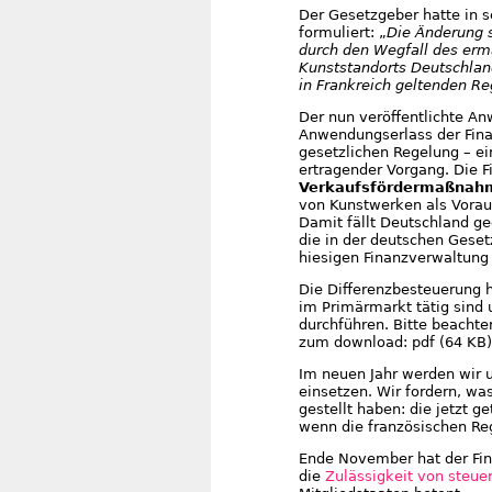
Der Gesetzgeber hatte in 
formuliert: „
Die Änderung s
durch den Wegfall des erm
Kunststandorts Deutschland
in Frankreich geltenden Re
Der nun veröffentlichte An
Anwendungserlass der Fin
gesetzlichen Regelung – ei
ertragender Vorgang. Die 
Verkaufsfördermaßnah
von Kunstwerken als Vorau
Damit fällt Deutschland ge
die in der deutschen Geset
hiesigen Finanzverwaltung 
Die Differenzbesteuerung h
im Primärmarkt tätig sind
durchführen. Bitte beacht
zum download: pdf (64 KB),
Im neuen Jahr werden wir 
einsetzen. Wir fordern, was
gestellt haben: die jetzt 
wenn die französischen Re
Ende November hat der Fin
die
Zulässigkeit von steu