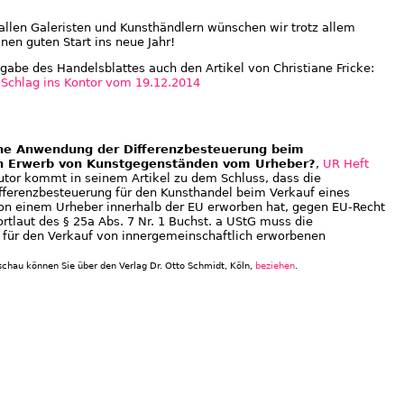
 allen Galeristen und Kunsthändlern wünschen wir trotz allem
nen guten Start ins neue Jahr!
sgabe des Handelsblattes auch den Artikel von Christiane Fricke:
 Schlag ins Kontor vom 19.12.2014
ine Anwendung der Differenzbesteuerung beim
en Erwerb von Kunstgegenständen vom Urheber?
,
UR Heft
utor kommt in seinem Artikel zu dem Schluss, dass die
fferenzbesteuerung für den Kunsthandel beim Verkauf eines
on einem Urheber innerhalb der EU erworben hat, gegen EU-Recht
tlaut des § 25a Abs. 7 Nr. 1 Buchst. a UStG muss die
 für den Verkauf von innergemeinschaftlich erworbenen
chau können Sie über den Verlag Dr. Otto Schmidt, Köln,
beziehen
.