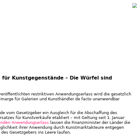
Jump to navigation
 für Kunstgegenstände – Die Würfel sind
röffentlichten restriktiven Anwendungserlass wird die gesetzlich
marge für Galerien und Kunsthändler de facto unanwendbar
de vom Gesetzgeber ein Ausgleich für die Abschaffung des
atzes für Kunstverkäufe etabliert – mit Geltung seit 1. Januar
enden Anwendungserlass
lassen die Finanzminister der Länder die
glichkeit ihrer Anwendung durch Kunstmarktakteure entgegen
 des Gesetzgebers ins Leere laufen.