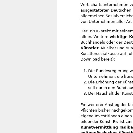
Wirtschaftsunternehmen vor
ausgestatteten Deutschen
allgemeinen Sozialversiche
von Unternehmen aller Art 
Der BVDG steht mit seinem
allein. Weitere
wichtige 
Buchhandels oder der Deu
Künstler
, Musiker und Aut
Künstlersozialkasse auf f
Download bereit):
Die Bundesregierung wi
Unternehmen, die künst
Die Erhöhung der Künst
soll durch den Bund au
Der Haushalt der Künst
Ein weiterer Anstieg der Kü
Pflichten bisher nachgekom
eigene Investitionen einen
bildender Kunst.
Es ist an
Kunstvermittlung radika
zeitgenössischer Künstl