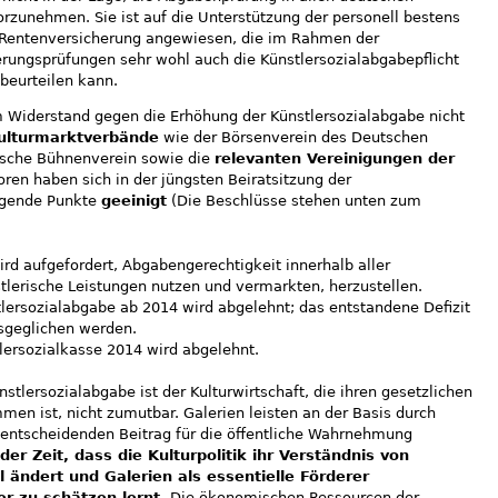
zunehmen. Sie ist auf die Unterstützung der personell bestens
 Rentenversicherung angewiesen, die im Rahmen der
rungsprüfungen sehr wohl auch die Künstlersozialabgabepflicht
beurteilen kann.
 Widerstand gegen die Erhöhung der Künstlersozialabgabe nicht
Kulturmarktverbände
wie der Börsenverein des Deutschen
tsche Bühnenverein sowie die
relevanten Vereinigungen der
oren haben sich in der jüngsten Beiratsitzung der
olgende Punkte
geeinigt
(Die Beschlüsse stehen unten zum
rd aufgefordert, Abgabengerechtigkeit innerhalb aller
lerische Leistungen nutzen und vermarkten, herzustellen.
lersozialabgabe ab 2014 wird abgelehnt; das entstandene Defizit
sgeglichen werden.
lersozialkasse 2014 wird abgelehnt.
nstlersozialabgabe ist der Kulturwirtschaft, die ihren gesetzlichen
men ist, nicht zumutbar. Galerien leisten an der Basis durch
 entscheidenden Beitrag für die öffentliche Wahrnehmung
 der Zeit, dass die Kulturpolitik ihr Verständnis von
l ändert und Galerien als essentielle Förderer
er zu schätzen lernt.
Die ökonomischen Ressourcen der