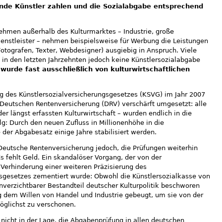
nde Künstler zahlen und die Sozialabgabe entsprechend
nehmen außerhalb des Kulturmarktes – Industrie, große
enstleister – nehmen beispielsweise für Werbung die Leistungen
Fotografen, Texter, Webdesigner) ausgiebig in Anspruch. Viele
in den letzten Jahrzehnten jedoch keine Künstlersozialabgabe
wurde fast ausschließlich von kulturwirtschaftlichen
ng des Künstlersozialversicherungsgesetzes (KSVG) im Jahr 2007
 Deutschen Rentenversicherung (DRV) verschärft umgesetzt: alle
r längst erfassten Kulturwirtschaft – wurden endlich in die
lg: Durch den neuen Zufluss in Millionenhöhe in die
 der Abgabesatz einige Jahre stabilisiert werden.
 Deutsche Rentenversicherung jedoch, die Prüfungen weiterhin
s fehlt Geld. Ein skandalöser Vorgang, der von der
Verhinderung einer weiteren Präzisierung des
gsgesetzes zementiert wurde: Obwohl die Künstlersozialkasse von
unverzichtbarer Bestandteil deutscher Kulturpolitik beschworen
ng dem Willen von Handel und Industrie gebeugt, um sie von der
öglichst zu verschonen.
 nicht in der Lage, die Abgabenprüfung in allen deutschen