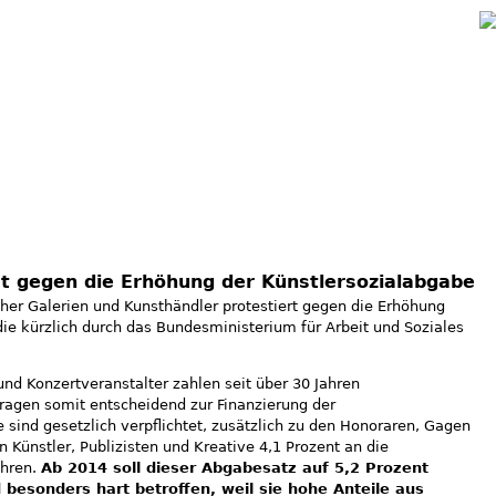
Jump to navigation
st gegen die Erhöhung der Künstlersozialabgabe
er Galerien und Kunsthändler protestiert gegen die Erhöhung
die kürzlich durch das Bundesministerium für Arbeit und Soziales
und Konzertveranstalter zahlen seit über 30 Jahren
ragen somit entscheidend zur Finanzierung der
e sind gesetzlich verpflichtet, zusätzlich zu den Honoraren, Gagen
 Künstler, Publizisten und Kreative 4,1 Prozent an die
ühren.
Ab 2014 soll dieser Abgabesatz auf 5,2 Prozent
 besonders hart betroffen, weil sie hohe Anteile aus