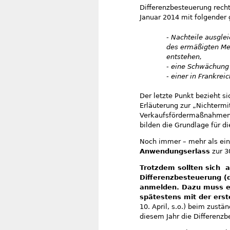
Differenzbesteuerung rech
Januar 2014 mit folgender 
- Nachteile ausgle
des ermäßigten Me
entstehen,
- eine Schwächung
- einer in Frankre
Der letzte Punkt bezieht s
Erläuterung zur „Nichtermi
Verkaufsfördermaßnahmen (
bilden die Grundlage für 
Noch immer – mehr als ein
Anwendungserlass
zur 3
Trotzdem sollten sich a
Differenzbesteuerung (
anmelden. Dazu muss ei
spätestens mit der ers
10. April, s.o.) beim zust
diesem Jahr die Differenz