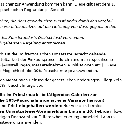
tssicher zur Anwendung kommen kann. Diese gilt seit dem 1.
gesetzlichen Begründung - Sie soll
ichen, die dem gewerblichen Kunsthandel durch den Wegfall
hrwertsteuersatzes auf die Lieferung von Kunstgegenständen
 des Kunststandorts Deutschland vermeiden,
ich geltenden Regelung entsprechen.
ich auf die im französischen Umsatzsteuerrecht geltende
ttelbarkeit der Einkaufspreise“ durch kunstmarktspezifische
Ausstellungen, Messeteilnahmen, Publikationen etc.). Diese
die Möglichkeit, die 30%-Pauschalmarge anzuwenden.
en Monat nach Geltung der gesetzlichen Änderungen – liegt kein
0%-Pauschalmarge vor.
lle im Primärmarkt betätigenden Galerien zur
die 30%-Pauschalmarge ist eine
Variante
hiervon)
ne Frist eingehalten werden
: Nur wer sich formlos
ten Umsatzsteuer-Voranmeldung bis zum 10. Februar
(bzw.
ändigen Finanzamt zur Differenzbesteuerung anmeldet, kann in
besteuerung anwenden
.