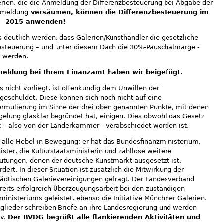
erien, die die Anmeldung der Differenzbesteuerung bei Abgabe der
nmeldung
versäumen, können die Differenzbesteuerung im
s 2015 anwenden!
 deutlich werden, dass Galerien/Kunsthändler die gesetzliche
besteuerung – und unter diesem Dach die 30%-Pauschalmarge -
n werden.
nmeldung bei Ihrem Finanzamt haben wir beigefügt.
nicht vorliegt, ist offenkundig dem Unwillen der
geschuldet. Diese können sich noch nicht auf eine
ormulierung im Sinne der drei oben genannten Punkte, mit denen
gelung glasklar begründet hat, einigen. Dies obwohl das Gesetz
 – also von der Länderkammer - verabschiedet worden ist.
alle Hebel in Bewegung; er hat das Bundesfinanzministerium,
ster, die Kulturstaatsministerin und zahllose weitere
mutungen, denen der deutsche Kunstmarkt ausgesetzt ist,
rdert. In dieser Situation ist zusätzlich die Mitwirkung der
ädtischen Galerievereinigungen gefragt. Der Landesverband
eits erfolgreich Überzeugungsarbeit bei den zuständigen
nisteriums geleistet, ebenso die Initiative Münchner Galerien.
glieder schreiben Briefe an ihre Landesregierung und werden
iv.
Der BVDG begrüßt alle flankierenden Aktivitäten und