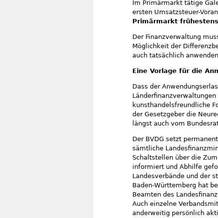
Im Primärmarkt tätige Gal
ersten Umsatzsteuer-Vora
Primärmarkt frühesten
Der Finanzverwaltung muss
Möglichkeit der Differenz
auch tatsächlich anwende
Eine Vorlage für die A
Dass der Anwendungserlass 
Länderfinanzverwaltungen 
kunsthandelsfreundliche F
der Gesetzgeber die Neure
längst auch vom Bundesrat
Der BVDG setzt permanent 
sämtliche Landesfinanzmini
Schaltstellen über die Zu
informiert und Abhilfe gefo
Landesverbände und der st
Baden-Württemberg hat ber
Beamten des Landesfinanzmi
Auch einzelne Verbandsmit
anderweitig persönlich akt